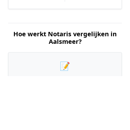
Hoe werkt Notaris vergelijken in
Aalsmeer?
📝
1. Plaats uw aanvraag
Vul uw wensen in en beschrijf kort welke notariële
dienst u nodig heeft. Dit is 100% gratis en
vrijblijvend.