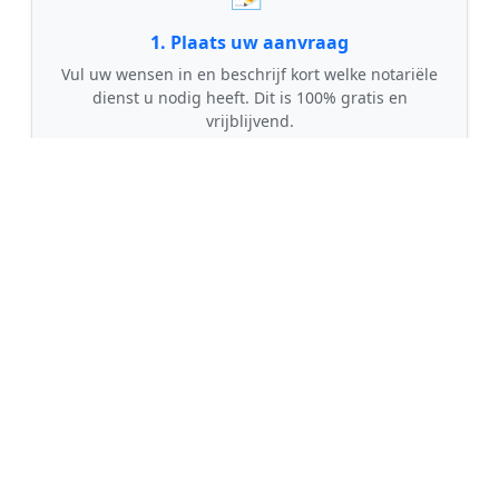
1. Plaats uw aanvraag
Vul uw wensen in en beschrijf kort welke notariële
dienst u nodig heeft. Dit is 100% gratis en
vrijblijvend.
🤝
2. Ontvang offertes
Kom in contact met maximaal 3 erkende en
gecontroleerde notarissen uit regio Aerdt.
💰