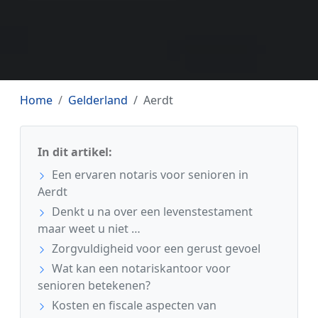
Home
Gelderland
Aerdt
In dit artikel:
Een ervaren notaris voor senioren in
Aerdt
Denkt u na over een levenstestament
maar weet u niet …
Zorgvuldigheid voor een gerust gevoel
Wat kan een notariskantoor voor
senioren betekenen?
Kosten en fiscale aspecten van