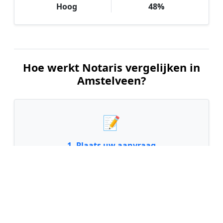
Hoog
48%
Hoe werkt Notaris vergelijken in
Amstelveen?
📝
1. Plaats uw aanvraag
Vul uw wensen in en beschrijf kort welke notariële
dienst u nodig heeft. Dit is 100% gratis en
vrijblijvend.