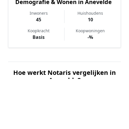
Demografie & Wonen in Anevelde
Inwoners
Huishoudens
45
10
Koopkracht
Koopwoningen
Basis
-%
Hoe werkt Notaris vergelijken in
Anevelde?
📝
1. Plaats uw aanvraag
Vul uw wensen in en beschrijf kort welke notariële