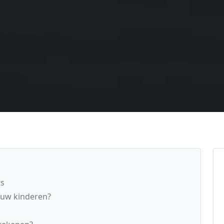
ts
 uw kinderen?