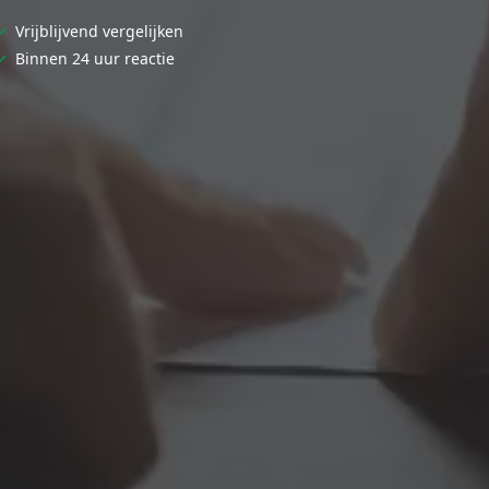
✓
Vrijblijvend vergelijken
✓
Binnen 24 uur reactie