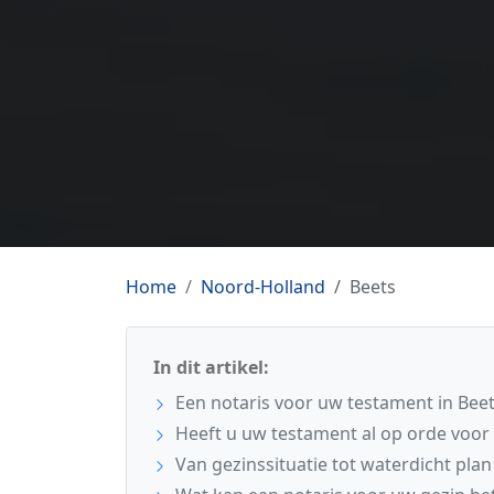
Home
Noord-Holland
Beets
In dit artikel:
Een notaris voor uw testament in Bee
Heeft u uw testament al op orde voor
Van gezinssituatie tot waterdicht plan