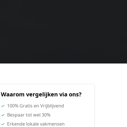
Waarom vergelijken via ons?
✓
100% Gratis en Vrijblijvend
✓
Bespaar tot wel 30%
✓
Erkende lokale vakmensen