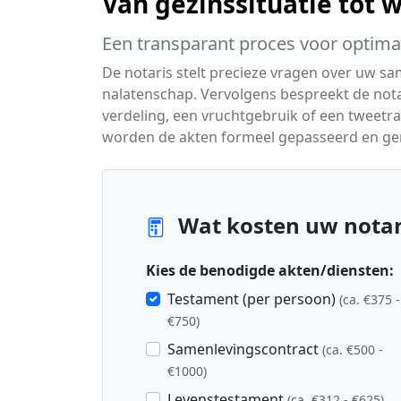
Van gezinssituatie tot 
Een transparant proces voor optim
De notaris stelt precieze vragen over uw sa
nalatenschap. Vervolgens bespreekt de notari
verdeling, een vruchtgebruik of een tweetr
worden de akten formeel gepasseerd en ger
Wat kosten uw notari
Kies de benodigde akten/diensten:
Testament (per persoon)
(ca. €375 -
€750)
Samenlevingscontract
(ca. €500 -
€1000)
Levenstestament
(ca. €312 - €625)