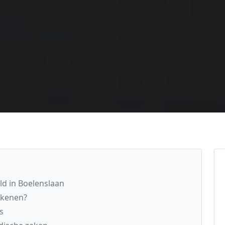
ld in Boelenslaan
ekenen?
s