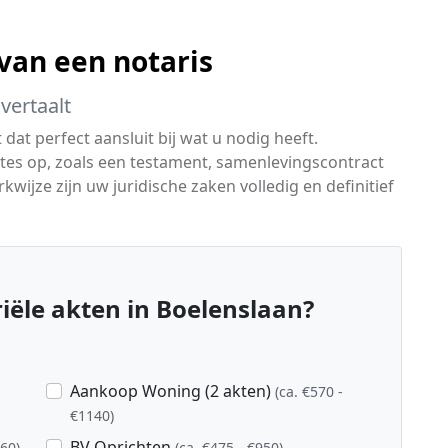
van een notaris
vertaalt
dat perfect aansluit bij wat u nodig heeft.
ktes op, zoals een testament, samenlevingscontract
ijze zijn uw juridische zaken volledig en definitief
ële akten in Boelenslaan?
Aankoop Woning (2 akten)
(ca. €570 -
€1140)
BV Oprichten
760)
(ca. €475 - €950)