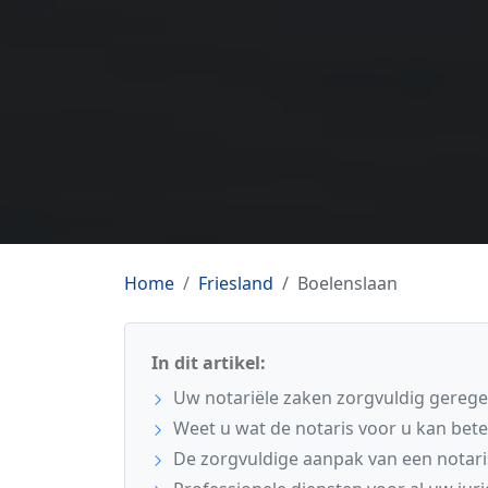
Home
Friesland
Boelenslaan
In dit artikel:
Uw notariële zaken zorgvuldig gerege
Weet u wat de notaris voor u kan bet
De zorgvuldige aanpak van een notari