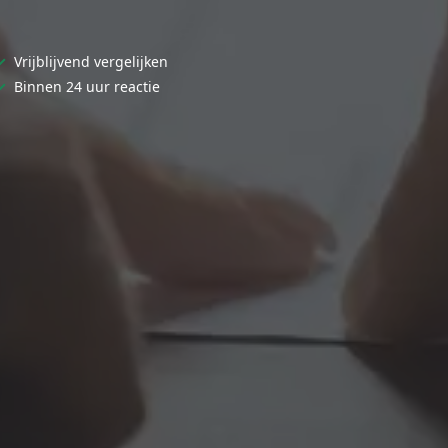
✓
Vrijblijvend vergelijken
✓
Binnen 24 uur reactie