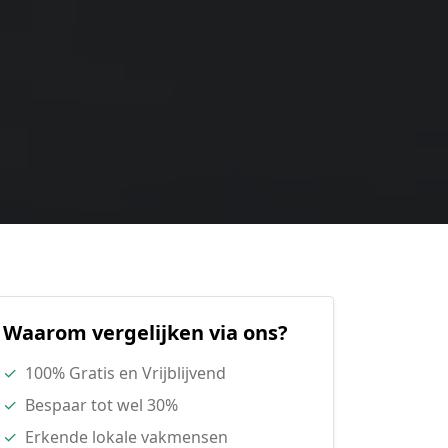
Waarom vergelijken via ons?
✓
100% Gratis en Vrijblijvend
✓
Bespaar tot wel 30%
✓
Erkende lokale vakmensen