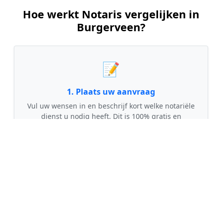
Hoe werkt Notaris vergelijken in
Burgerveen?
📝
1. Plaats uw aanvraag
Vul uw wensen in en beschrijf kort welke notariële
dienst u nodig heeft. Dit is 100% gratis en
vrijblijvend.
🤝
2. Ontvang offertes
Kom in contact met maximaal 3 erkende en