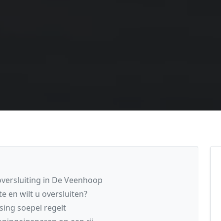
oversluiting in De Veenhoop
 en wilt u oversluiten?
ing soepel regelt