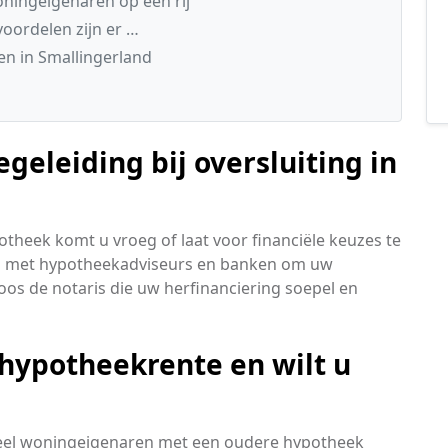
ningeigenaren op een rij
voordelen zijn er …
n in Smallingerland
geleiding bij oversluiting in
heek komt u vroeg of laat voor financiële keuzes te
n met hypotheekadviseurs en banken om uw
loos de notaris die uw herfinanciering soepel en
 hypotheekrente en wilt u
eel woningeigenaren met een oudere hypotheek