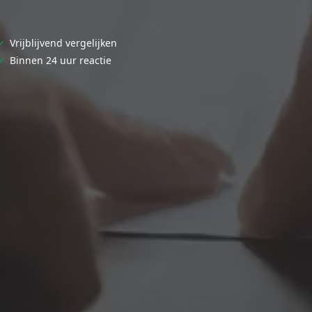
✓
Vrijblijvend vergelijken
✓
Binnen 24 uur reactie