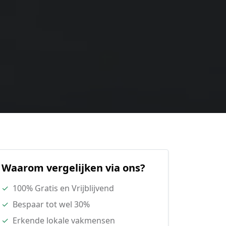
Waarom vergelijken via ons?
✓
100% Gratis en Vrijblijvend
✓
Bespaar tot wel 30%
✓
Erkende lokale vakmensen