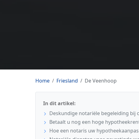
Home
Friesland
De Veenhoop
In dit artikel:
Deskundige notariële begeleiding bij 
Betaalt u nog een hoge hypotheekrente
Hoe een notaris uw hypotheekaanpass