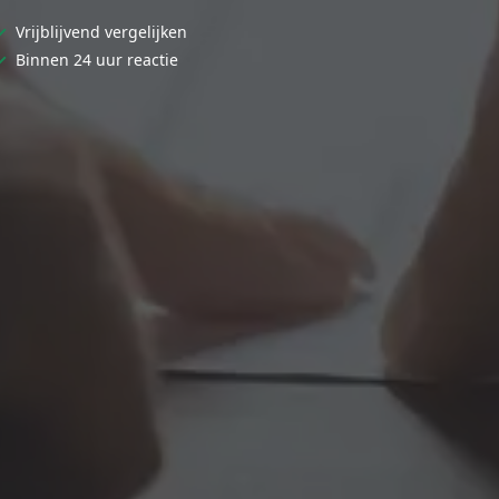
✓
Vrijblijvend vergelijken
✓
Binnen 24 uur reactie