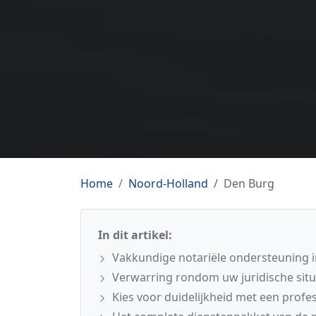
Home
Noord-Holland
Den Burg
In dit artikel:
Vakkundige notariële ondersteuning i
Verwarring rondom uw juridische situ
Kies voor duidelijkheid met een profes