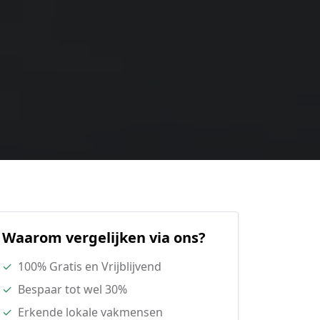
Waarom vergelijken via ons?
✓
100% Gratis en Vrijblijvend
✓
Bespaar tot wel 30%
✓
Erkende lokale vakmensen