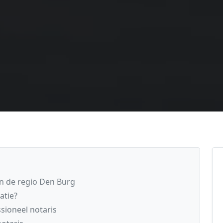
n de regio Den Burg
atie?
sioneel notaris