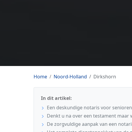
Home
Noord-Holland
Dirkshorn
In dit artikel:
Een deskundige notaris voor senioren
Denkt u na over een testament maar w
De zorgvuldige aanpak van een notari