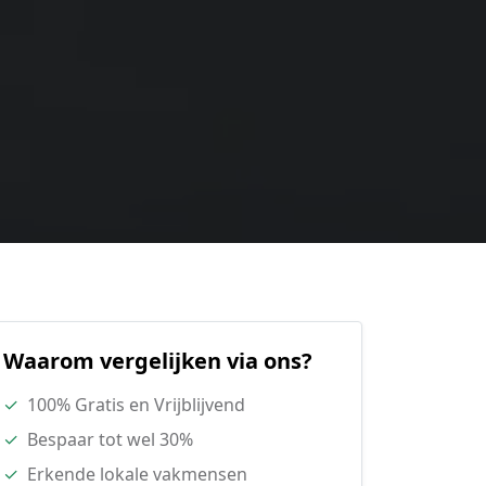
Waarom vergelijken via ons?
✓
100% Gratis en Vrijblijvend
✓
Bespaar tot wel 30%
✓
Erkende lokale vakmensen