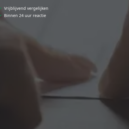
✓
Vrijblijvend vergelijken
✓
Binnen 24 uur reactie