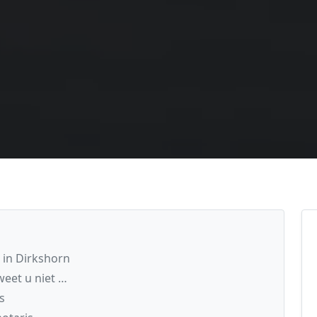
 in Dirkshorn
eet u niet …
s