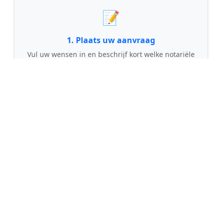
📝
1. Plaats uw aanvraag
Vul uw wensen in en beschrijf kort welke notariële
dienst u nodig heeft. Dit is 100% gratis en
vrijblijvend.
🤝
2. Ontvang offertes
Kom in contact met maximaal 3 erkende en
gecontroleerde notarissen uit regio Doetinchem.