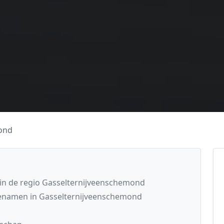
ond
 in de regio Gasselternijveenschemond
enamen in Gasselternijveenschemond