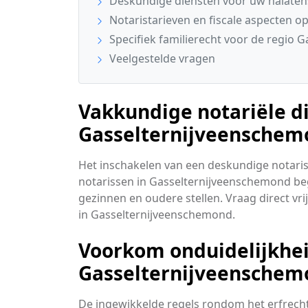
Deskundige diensten voor uw nalate
Notaristarieven en fiscale aspecten op 
Specifiek familierecht voor de regio 
Veelgestelde vragen
Vakkundige notariële di
Gasselternijveenschem
Het inschakelen van een deskundige notaris
notarissen in Gasselternijveenschemond beg
gezinnen en oudere stellen. Vraag direct vrij
in Gasselternijveenschemond.
Voorkom onduidelijkhe
Gasselternijveenschem
De ingewikkelde regels rondom het erfrecht