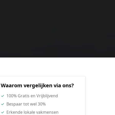
Waarom vergelijken via ons?
✓
100% Gratis en Vrijblijvend
✓
Bespaar tot wel 30%
✓
Erkende lokale vakmensen