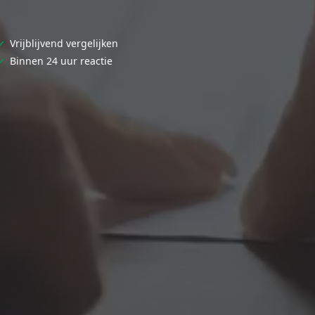
✓
Vrijblijvend vergelijken
✓
Binnen 24 uur reactie