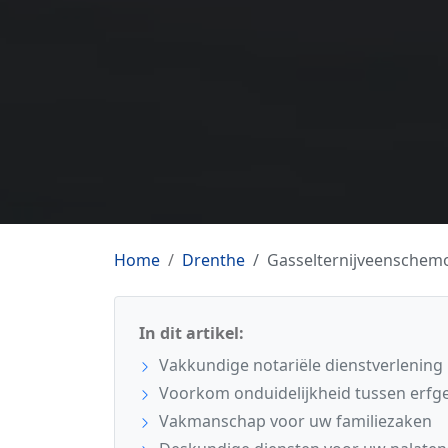
Home
Drenthe
Gasselternijveenschem
In dit artikel:
Vakkundige notariële dienstverlening
Voorkom onduidelijkheid tussen erfg
Vakmanschap voor uw familiezaken