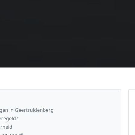
gen in Geertruidenberg
eregeld?
rheid