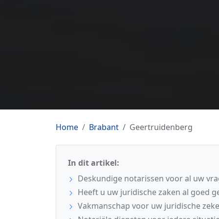
Home
Brabant
Geertruidenberg
In dit artikel:
Deskundige notarissen voor al uw vra
Heeft u uw juridische zaken al goed g
Vakmanschap voor uw juridische zeke