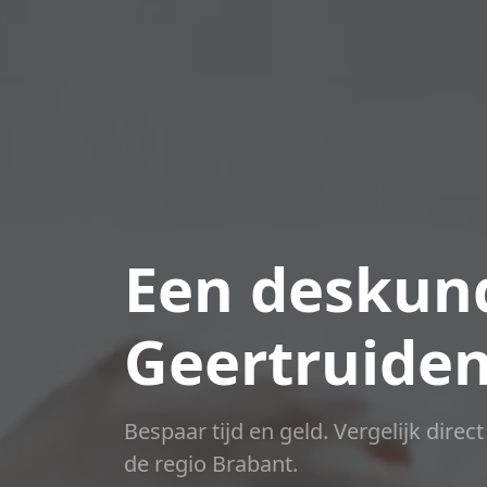
Een deskund
Geertruide
Bespaar tijd en geld. Vergelijk direc
de regio Brabant.