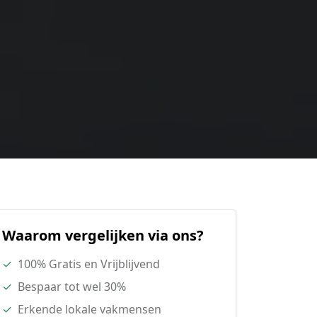
Waarom vergelijken via ons?
✓
100% Gratis en Vrijblijvend
✓
Bespaar tot wel 30%
✓
Erkende lokale vakmensen