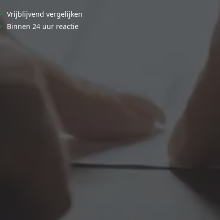
✓
Vrijblijvend vergelijken
✓
Binnen 24 uur reactie