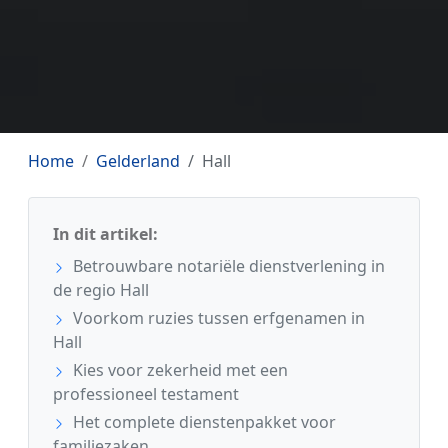
Home
Gelderland
Hall
In dit artikel:
Betrouwbare notariële dienstverlening in
de regio Hall
Voorkom ruzies tussen erfgenamen in
Hall
Kies voor zekerheid met een
professioneel testament
Het complete dienstenpakket voor
familiezaken