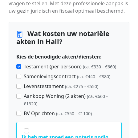
vragen te stellen. Met deze professionele aanpak is
uw gezin juridisch en fiscaal optimaal beschermd.
Wat kosten uw notariële
akten in Hall?
Kies de benodigde akten/diensten:
Testament (per persoon)
(ca. €330 - €660)
Samenlevingscontract
(ca. €440 - €880)
Levenstestament
(ca. €275 - €550)
Aankoop Woning (2 akten)
(ca. €660 -
€1320)
BV Oprichten
(ca. €550 - €1100)
Ik heb met spoed een notaris nodig