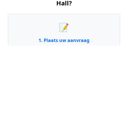
Hall?
📝
1. Plaats uw aanvraag
Vul uw wensen in en beschrijf kort welke notariële
dienst u nodig heeft. Dit is 100% gratis en
vrijblijvend.
🤝
2. Ontvang offertes
Kom in contact met maximaal 3 erkende en
gecontroleerde notarissen uit regio Hall.