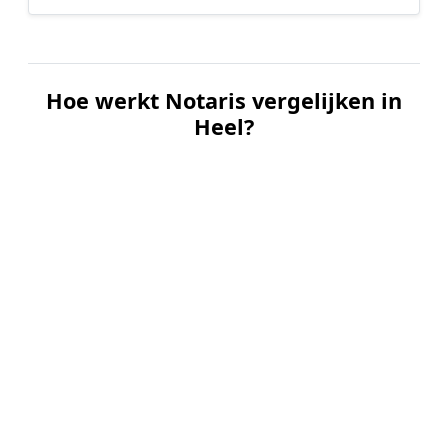
Hoe werkt Notaris vergelijken in
Heel?
📝
1. Plaats uw aanvraag
Vul uw wensen in en beschrijf kort welke notariële
dienst u nodig heeft. Dit is 100% gratis en
vrijblijvend.
🤝