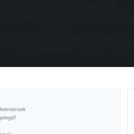
 Hoensbroek
gelegd?