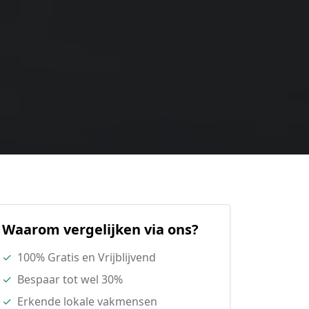
Waarom vergelijken via ons?
✓
100% Gratis en Vrijblijvend
✓
Bespaar tot wel 30%
✓
Erkende lokale vakmensen