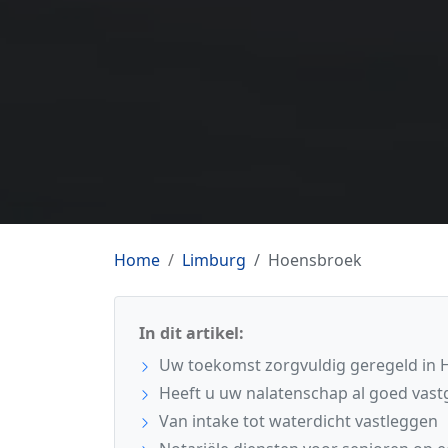
Home
Limburg
Hoensbroek
In dit artikel:
Uw toekomst zorgvuldig geregeld in
Heeft u uw nalatenschap al goed vast
Van intake tot waterdicht vastleggen