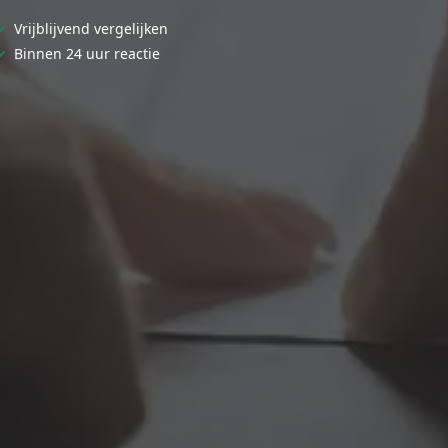
✓
Vrijblijvend vergelijken
✓
Binnen 24 uur reactie