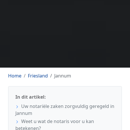
Home
Friesland
Jannum
In dit artikel:
Uw notariële zaken zorgvuldig geregeld in
Jannum
Weet u wat de notaris voor u kan
betekenen?