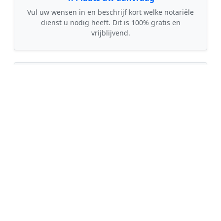
Vul uw wensen in en beschrijf kort welke notariële
dienst u nodig heeft. Dit is 100% gratis en
vrijblijvend.
🤝
2. Ontvang offertes
Kom in contact met maximaal 3 erkende en
gecontroleerde notarissen uit regio Koningsbosch.
💰
3. Vergelijk & Bespaar