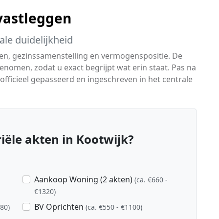
 vastleggen
le duidelijkheid
sen, gezinssamenstelling en vermogenspositie. De
omen, zodat u exact begrijpt wat erin staat. Pas na
fficieel gepasseerd en ingeschreven in het centrale
ële akten in Kootwijk?
Aankoop Woning (2 akten)
(ca. €660 -
€1320)
BV Oprichten
880)
(ca. €550 - €1100)