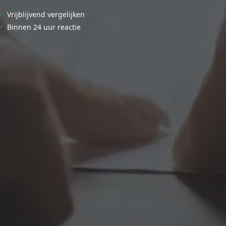
✓
Vrijblijvend vergelijken
✓
Binnen 24 uur reactie