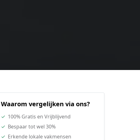
Waarom vergelijken via ons?
✓
100% Gratis en Vrijblijvend
✓
Bespaar tot wel 30%
✓
Erkende lokale vakmensen