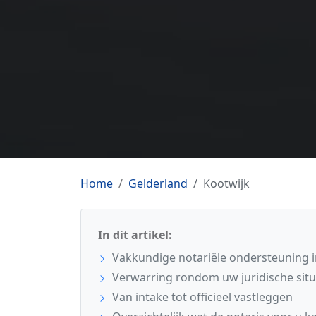
Home
Gelderland
Kootwijk
In dit artikel:
Vakkundige notariële ondersteuning i
Verwarring rondom uw juridische situ
Van intake tot officieel vastleggen