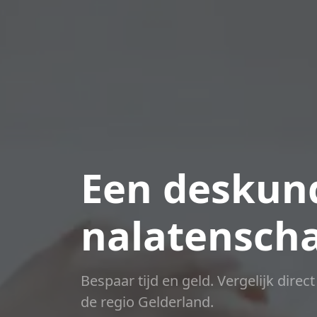
Een deskund
nalatensch
Bespaar tijd en geld. Vergelijk direc
de regio Gelderland.