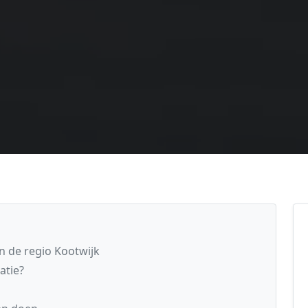
n de regio Kootwijk
atie?