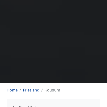
Home
Friesland
Koudum