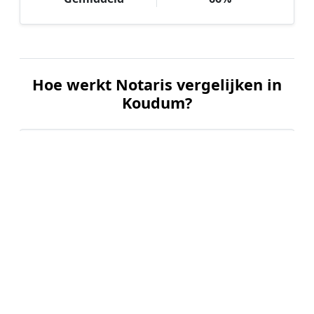
Hoe werkt Notaris vergelijken in
Koudum?
📝
1. Plaats uw aanvraag
Vul uw wensen in en beschrijf kort welke notariële
dienst u nodig heeft. Dit is 100% gratis en
vrijblijvend.