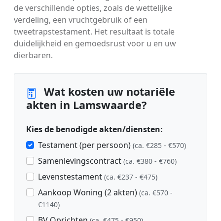
de verschillende opties, zoals de wettelijke
verdeling, een vruchtgebruik of een
tweetrapstestament. Het resultaat is totale
duidelijkheid en gemoedsrust voor u en uw
dierbaren.
Wat kosten uw notariële
akten in Lamswaarde?
Kies de benodigde akten/diensten:
Testament (per persoon)
(ca. €285 - €570)
Samenlevingscontract
(ca. €380 - €760)
Levenstestament
(ca. €237 - €475)
Aankoop Woning (2 akten)
(ca. €570 -
€1140)
BV Oprichten
(ca. €475 - €950)