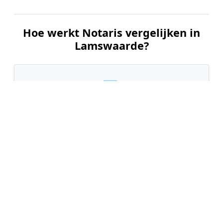
Hoe werkt Notaris vergelijken in
Lamswaarde?
📝
1. Plaats uw aanvraag
Vul uw wensen in en beschrijf kort welke notariële
dienst u nodig heeft. Dit is 100% gratis en
vrijblijvend.
🤝
2. Ontvang offertes