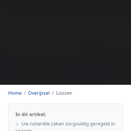
Home
Overijssel
Loozen
In dit artikel:
Uw notariële zaken zorgvuldig geregeld in
Loozen