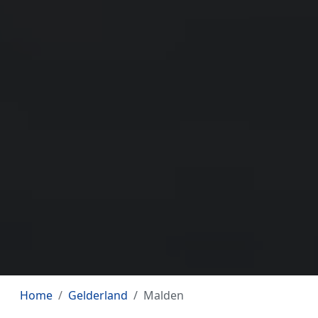
Home
Gelderland
Malden