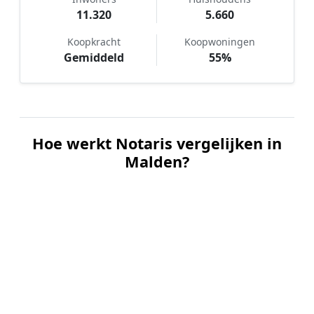
11.320
5.660
Koopkracht
Koopwoningen
Gemiddeld
55%
Hoe werkt Notaris vergelijken in
Malden?
📝
1. Plaats uw aanvraag
Vul uw wensen in en beschrijf kort welke notariële
dienst u nodig heeft. Dit is 100% gratis en
vrijblijvend.