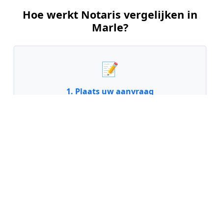
Hoe werkt Notaris vergelijken in
Marle?
📝
1. Plaats uw aanvraag
Vul uw wensen in en beschrijf kort welke notariële
dienst u nodig heeft. Dit is 100% gratis en
vrijblijvend.
🤝
2. Ontvang offertes
Kom in contact met maximaal 3 erkende en