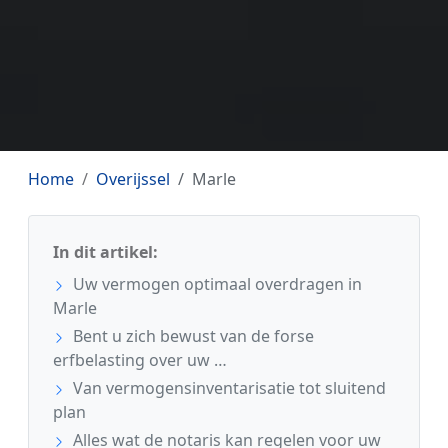
Home
Overijssel
Marle
In dit artikel:
Uw vermogen optimaal overdragen in
Marle
Bent u zich bewust van de forse
erfbelasting over uw …
Van vermogensinventarisatie tot sluitend
plan
Alles wat de notaris kan regelen voor uw