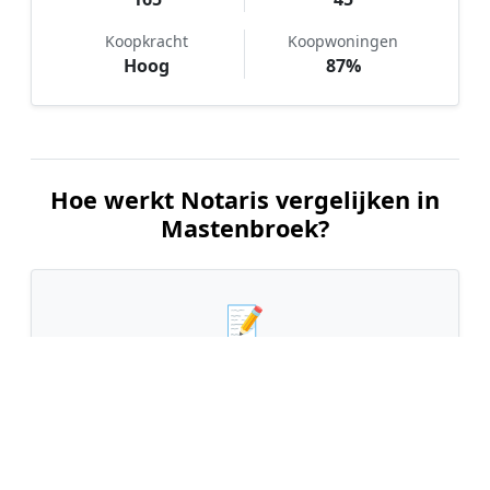
Koopkracht
Koopwoningen
Hoog
87%
Hoe werkt Notaris vergelijken in
Mastenbroek?
📝
1. Plaats uw aanvraag
Vul uw wensen in en beschrijf kort welke notariële
dienst u nodig heeft. Dit is 100% gratis en
vrijblijvend.