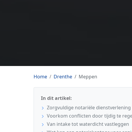
Home
Drenthe
Meppen
In dit artikel:
Zorgvuldige notariële dienstverlenin
Voorkom conflicten door tijdig te reg
Van intake tot waterdicht vastleggen