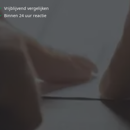
✓
Vrijblijvend vergelijken
✓
Binnen 24 uur reactie