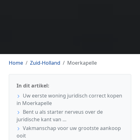
Home
Zuid-Holland
Moerkapelle
In dit artikel:
Uw eerste woning juridisch correct kopen
in Moerkapelle
Bent u als starter nerveus over de
juridische kant van …
Vakmanschap voor uw grootste aankoop
ooit