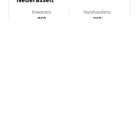
Inwoners
Huishoudens
860
360
Koopkracht
Koopwoningen
Boven Gemiddeld
77%
Hoe werkt Notaris vergelijken in
Nederasselt?
📝
1. Plaats uw aanvraag
Vul uw wensen in en beschrijf kort welke notariële