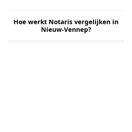
Hoe werkt Notaris vergelijken in
Nieuw-Vennep?
📝
1. Plaats uw aanvraag
Vul uw wensen in en beschrijf kort welke notariële
dienst u nodig heeft. Dit is 100% gratis en
vrijblijvend.
🤝