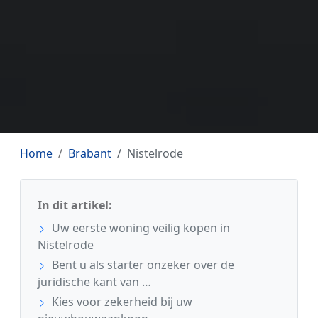
Home
Brabant
Nistelrode
In dit artikel:
Uw eerste woning veilig kopen in
Nistelrode
Bent u als starter onzeker over de
juridische kant van …
Kies voor zekerheid bij uw