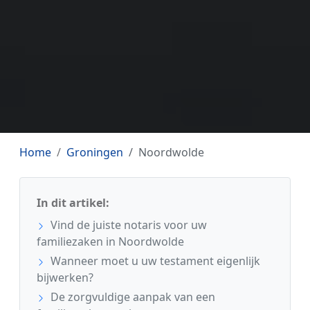
Home
Groningen
Noordwolde
In dit artikel:
Vind de juiste notaris voor uw
familiezaken in Noordwolde
Wanneer moet u uw testament eigenlijk
bijwerken?
De zorgvuldige aanpak van een