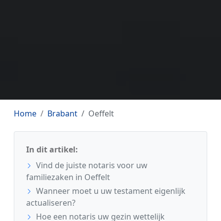
Home
Brabant
Oeffelt
In dit artikel:
Vind de juiste notaris voor uw
familiezaken in Oeffelt
Wanneer moet u uw testament eigenlijk
actualiseren?
Hoe een notaris uw gezin wettelijk