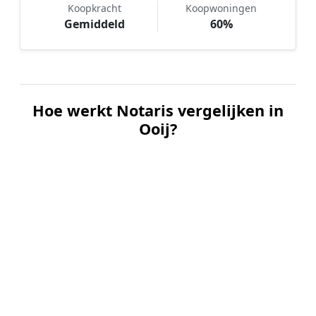
Koopkracht
Koopwoningen
Gemiddeld
60%
Hoe werkt Notaris vergelijken in
Ooij?
📝
1. Plaats uw aanvraag
Vul uw wensen in en beschrijf kort welke notariële
dienst u nodig heeft. Dit is 100% gratis en
vrijblijvend.