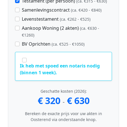
Testament (per persoon)
(ca. €315 - €630)
Samenlevingscontract
(ca. €420 - €840)
Levenstestament
(ca. €262 - €525)
Aankoop Woning (2 akten)
(ca. €630 -
€1260)
BV Oprichten
(ca. €525 - €1050)
Ik heb met spoed een notaris nodig
(binnen 1 week).
Geschatte kosten (2026):
€ 320
€ 630
-
Bereken de exacte prijs voor uw akten in
Oosterend via onderstaande knop.