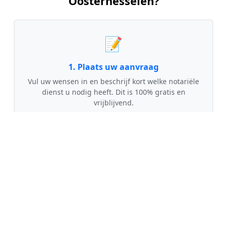
Oosterhesselen?
📝
1. Plaats uw aanvraag
Vul uw wensen in en beschrijf kort welke notariële
dienst u nodig heeft. Dit is 100% gratis en
vrijblijvend.
🤝
2. Ontvang offertes
Kom in contact met maximaal 3 erkende en
gecontroleerde notarissen uit regio
Oosterhesselen.