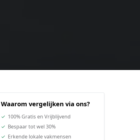
Waarom vergelijken via ons?
✓
100% Gratis en Vrijblijvend
✓
Bespaar tot wel 30%
✓
Erkende lokale vakmensen