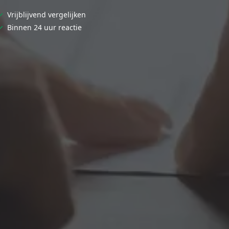
✓
Vrijblijvend vergelijken
✓
Binnen 24 uur reactie