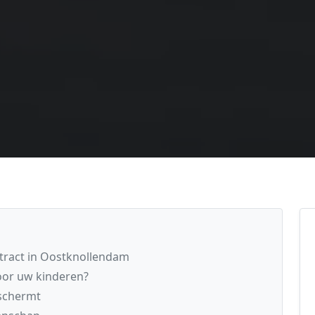
tract in Oostknollendam
oor uw kinderen?
eschermt