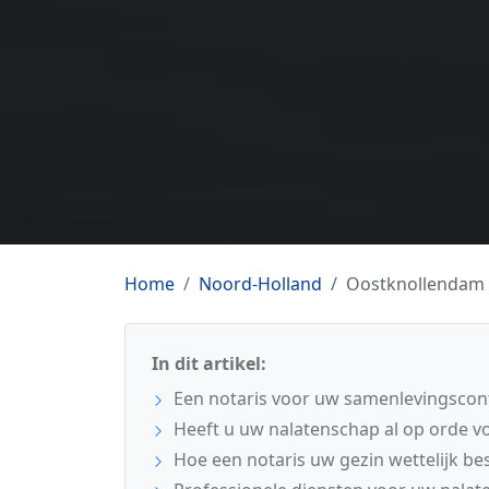
Home
Noord-Holland
Oostknollendam
In dit artikel:
Een notaris voor uw samenlevingscon
Heeft u uw nalatenschap al op orde v
Hoe een notaris uw gezin wettelijk b