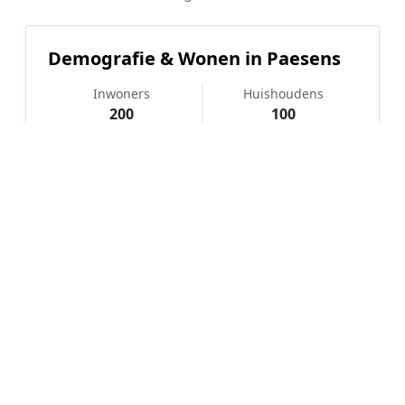
Demografie & Wonen in Paesens
Inwoners
Huishoudens
200
100
Koopkracht
Koopwoningen
Basis
77%
Hoe werkt Notaris vergelijken in
Paesens?
📝