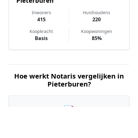
Pieterburen
Inwoners
Huishoudens
415
220
Koopkracht
Koopwoningen
Basis
85%
Hoe werkt Notaris vergelijken in
Pieterburen?
📝
1. Plaats uw aanvraag
Vul uw wensen in en beschrijf kort welke notariële