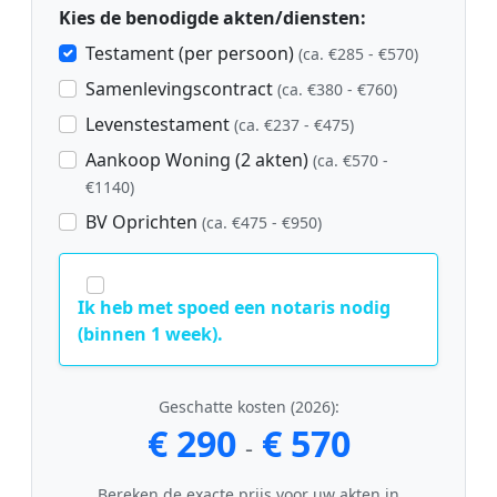
Kies de benodigde akten/diensten:
Testament (per persoon)
(ca. €285 - €570)
Samenlevingscontract
(ca. €380 - €760)
Levenstestament
(ca. €237 - €475)
Aankoop Woning (2 akten)
(ca. €570 -
€1140)
BV Oprichten
(ca. €475 - €950)
Ik heb met spoed een notaris nodig
(binnen 1 week).
Geschatte kosten (2026):
€ 290
€ 570
-
Bereken de exacte prijs voor uw akten in