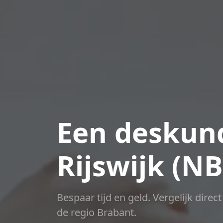
Een deskund
Rijswijk (NB
Bespaar tijd en geld. Vergelijk direc
de regio Brabant.