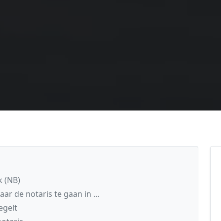
k (NB)
aar de notaris te gaan in …
egelt