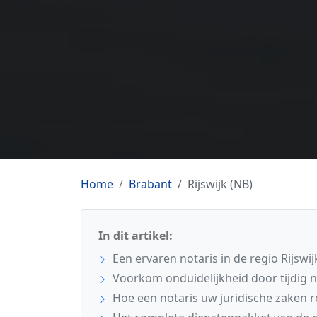
Home
Brabant
Rijswijk (NB)
In dit artikel:
Een ervaren notaris in de regio Rijswij
Voorkom onduidelijkheid door tijdig n
Hoe een notaris uw juridische zaken r