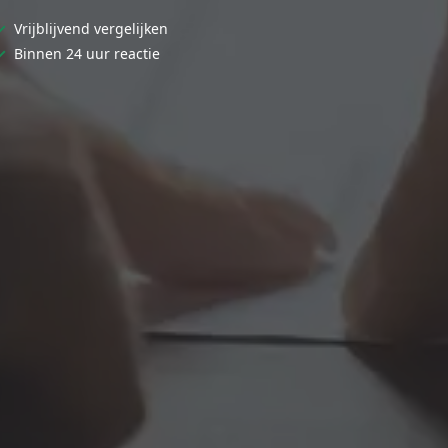
✓
Vrijblijvend vergelijken
✓
Binnen 24 uur reactie