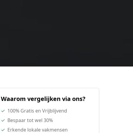
Waarom vergelijken via ons?
✓
100% Gratis en Vrijblijvend
✓
Bespaar tot wel 30%
✓
Erkende lokale vakmensen