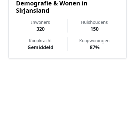
Demografie & Wonen in
Sirjansland
Inwoners
Huishoudens
320
150
Koopkracht
Koopwoningen
Gemiddeld
87%
Hoe werkt Notaris vergelijken in
Sirjansland?
📝
1. Plaats uw aanvraag