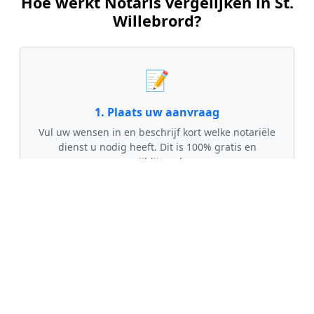
Hoe werkt Notaris vergelijken in St.
Willebrord?
📝
1. Plaats uw aanvraag
Vul uw wensen in en beschrijf kort welke notariële
dienst u nodig heeft. Dit is 100% gratis en
vrijblijvend.
🤝
2. Ontvang offertes
Kom in contact met maximaal 3 erkende en
gecontroleerde notarissen uit regio St. Willebrord.