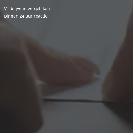
✓
Vrijblijvend vergelijken
✓
Binnen 24 uur reactie