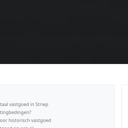
aal vastgoed in Striep
ttingbedingen?
oor historisch vastgoed