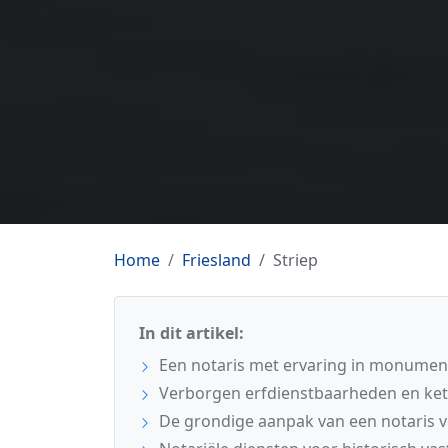
Home
Friesland
Striep
In dit artikel:
Een notaris met ervaring in monument
Verborgen erfdienstbaarheden en ke
De grondige aanpak van een notaris v