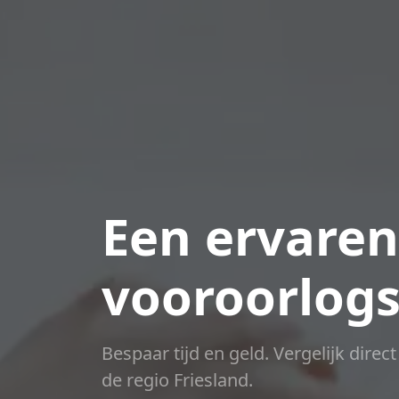
Een ervaren
vooroorlogs
Bespaar tijd en geld. Vergelijk direc
de regio Friesland.