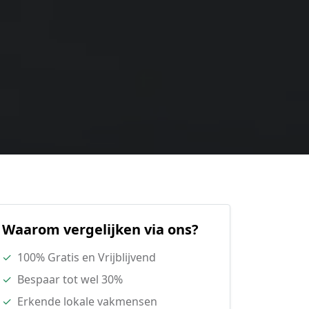
Waarom vergelijken via ons?
✓
100% Gratis en Vrijblijvend
✓
Bespaar tot wel 30%
✓
Erkende lokale vakmensen