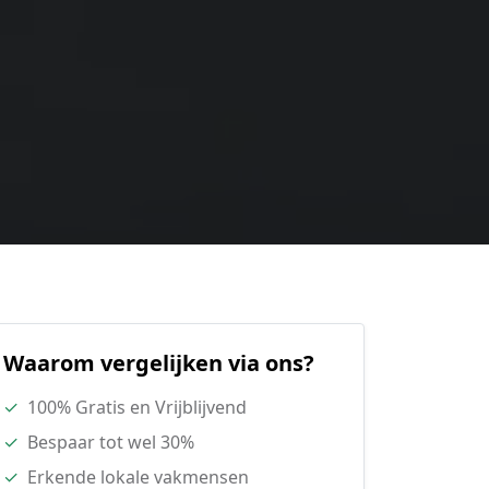
Waarom vergelijken via ons?
✓
100% Gratis en Vrijblijvend
✓
Bespaar tot wel 30%
✓
Erkende lokale vakmensen