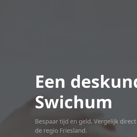
Een deskund
Swichum
Bespaar tijd en geld. Vergelijk direc
de regio Friesland.