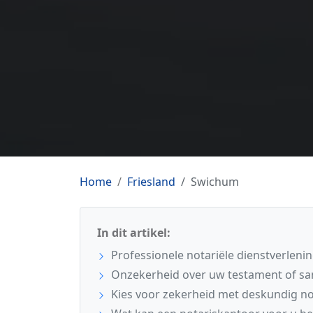
Home
Friesland
Swichum
In dit artikel:
Professionele notariële dienstverleni
Onzekerheid over uw testament of sa
Kies voor zekerheid met deskundig not