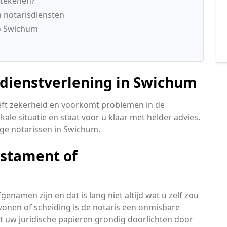
etekenen?
n notarisdiensten
io Swichum
 dienstverlening in Swichum
eft zekerheid en voorkomt problemen in de
kale situatie en staat voor u klaar met helder advies.
dige notarissen in Swichum.
estament of
namen zijn en dat is lang niet altijd wat u zelf zou
onen of scheiding is de notaris een onmisbare
at uw juridische papieren grondig doorlichten door