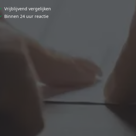
✓
Vrijblijvend vergelijken
✓
Binnen 24 uur reactie