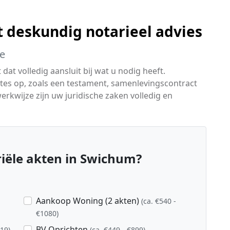
t deskundig notarieel advies
ie
dat volledig aansluit bij wat u nodig heeft.
ktes op, zoals een testament, samenlevingscontract
rkwijze zijn uw juridische zaken volledig en
iële akten in Swichum?
Aankoop Woning (2 akten)
(ca. €540 -
€1080)
BV Oprichten
719)
(ca. €449 - €899)