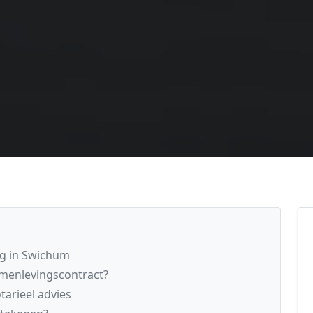
ng in Swichum
menlevingscontract?
arieel advies