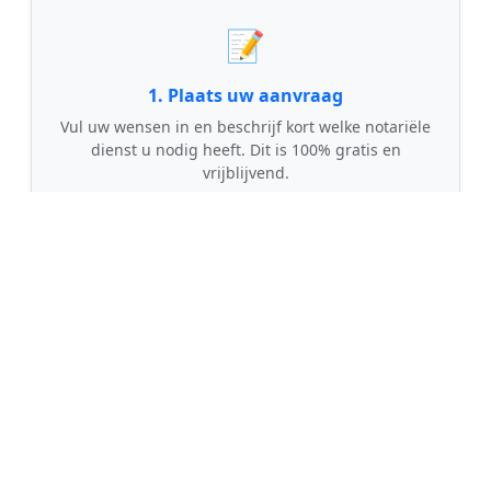
📝
1. Plaats uw aanvraag
Vul uw wensen in en beschrijf kort welke notariële
dienst u nodig heeft. Dit is 100% gratis en
vrijblijvend.
🤝
2. Ontvang offertes
Kom in contact met maximaal 3 erkende en
gecontroleerde notarissen uit regio 't Haantje.