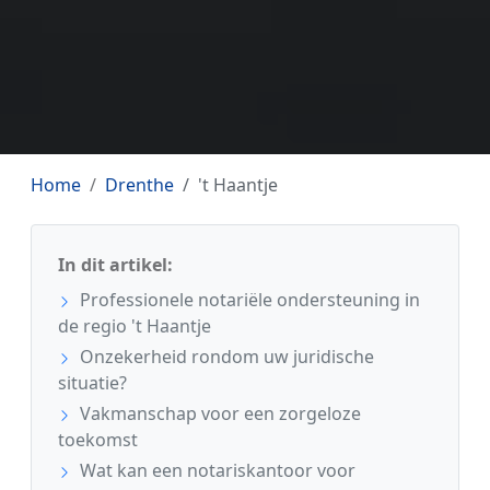
Home
Drenthe
't Haantje
In dit artikel:
Professionele notariële ondersteuning in
de regio 't Haantje
Onzekerheid rondom uw juridische
situatie?
Vakmanschap voor een zorgeloze
toekomst
Wat kan een notariskantoor voor