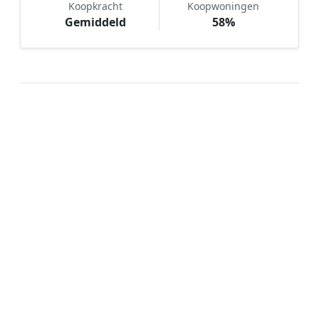
Koopkracht
Koopwoningen
Gemiddeld
58%
Hoe werkt Notaris vergelijken in
Vaassen?
📝
1. Plaats uw aanvraag
Vul uw wensen in en beschrijf kort welke notariële
dienst u nodig heeft. Dit is 100% gratis en
vrijblijvend.