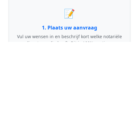
📝
1. Plaats uw aanvraag
Vul uw wensen in en beschrijf kort welke notariële
dienst u nodig heeft. Dit is 100% gratis en
vrijblijvend.
🤝
2. Ontvang offertes
Kom in contact met maximaal 3 erkende en
gecontroleerde notarissen uit regio Visvliet.