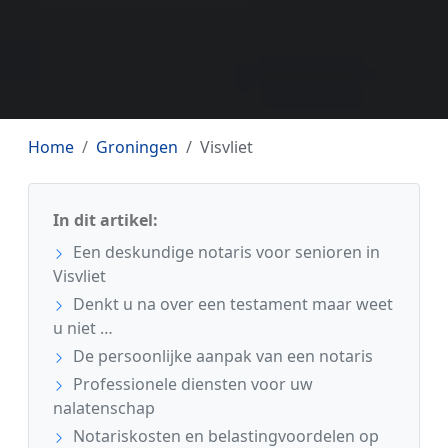
Home
Groningen
Visvliet
In dit artikel:
Een deskundige notaris voor senioren in
Visvliet
Denkt u na over een testament maar weet
u niet …
De persoonlijke aanpak van een notaris
Professionele diensten voor uw
nalatenschap
Notariskosten en belastingvoordelen op