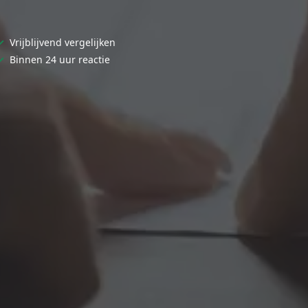
✓
Vrijblijvend vergelijken
✓
Binnen 24 uur reactie