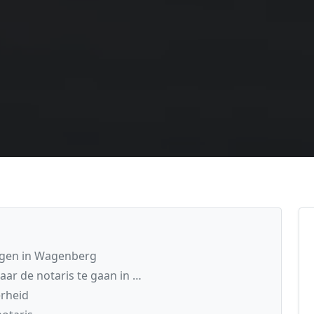
agen in Wagenberg
aar de notaris te gaan in …
rheid