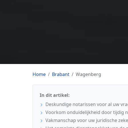
Home
Brabant
Wagenberg
In dit artikel:
Deskundige notarissen voor al uw vr
Voorkom onduidelijkheid door tijdig n
Vakmanschap voor uw juridische zeke