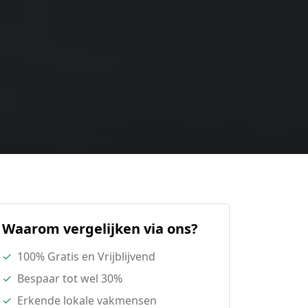
Waarom vergelijken via ons?
✓
100% Gratis en Vrijblijvend
✓
Bespaar tot wel 30%
✓
Erkende lokale vakmensen