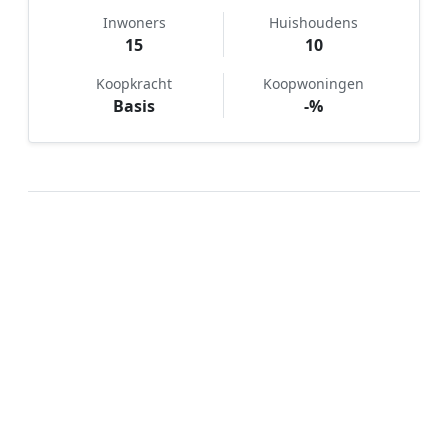
Inwoners
Huishoudens
15
10
Koopkracht
Koopwoningen
Basis
-%
Hoe werkt Notaris vergelijken in
Waterhuizen?
📝
1. Plaats uw aanvraag
Vul uw wensen in en beschrijf kort welke notariële
dienst u nodig heeft. Dit is 100% gratis en