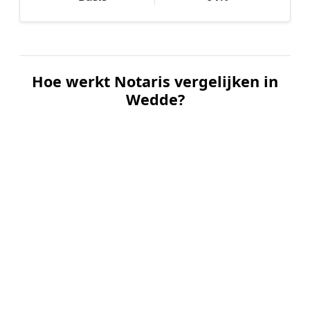
Hoe werkt Notaris vergelijken in
Wedde?
📝
1. Plaats uw aanvraag
Vul uw wensen in en beschrijf kort welke notariële
dienst u nodig heeft. Dit is 100% gratis en
vrijblijvend.