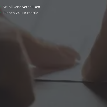
✓
Vrijblijvend vergelijken
✓
Binnen 24 uur reactie