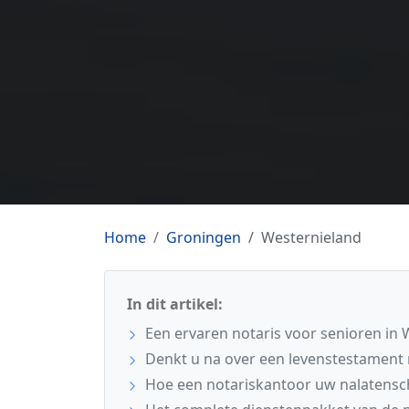
Home
Groningen
Westernieland
In dit artikel:
Een ervaren notaris voor senioren in 
Denkt u na over een levenstestament 
Hoe een notariskantoor uw nalatensc