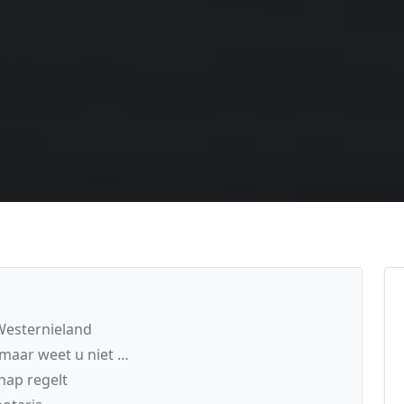
Westernieland
maar weet u niet …
hap regelt