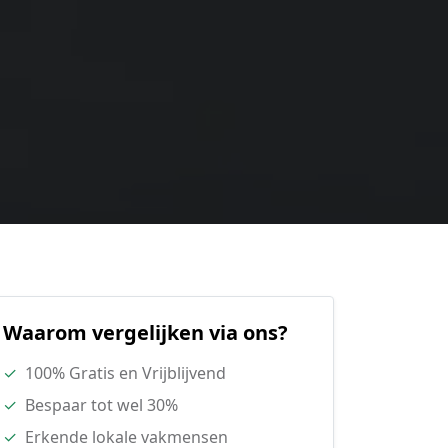
Waarom vergelijken via ons?
✓
100% Gratis en Vrijblijvend
✓
Bespaar tot wel 30%
✓
Erkende lokale vakmensen